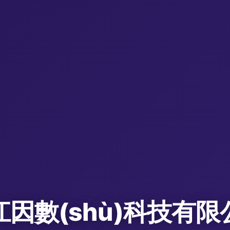
江因數(shù)科技有限
數(shù)據(jù)處理服務(wù)